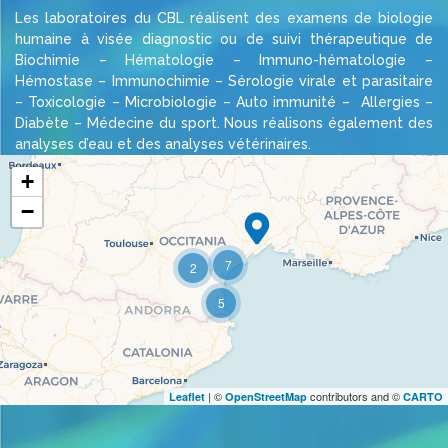
Les laboratoires du CBL réalisent des examens de biologie
humaine à visée diagnostic ou de suivi thérapeutique de
Biochimie – Hématologie – Immuno-hématologie –
Hémostase – Immunochimie – Sérologie virale et parasitaire
– Toxicologie – Microbiologie – Auto immunité – Allergies –
Diabète – Médecine du sport. Nous réalisons également des
analyses d’eau et des analyses vétérinaires.
+
−
Travelers' Map is loading...
7
2
If you see this after your page is loaded
completely, leafletJS files are missing.
5
| ©
contributors and ©
Leaflet
OpenStreetMap
CARTO