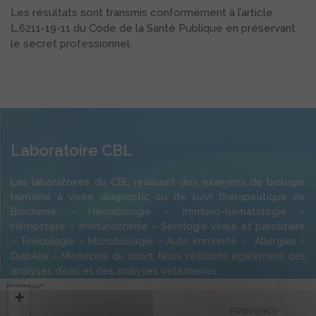
Les résultats sont transmis conformément à l’article
L.6211-19-11 du Code de la Santé Publique en préservant
le secret professionnel.
Laboratoire CBL
Les laboratoires du CBL réalisent des examens de biologie
humaine à visée diagnostic ou de suivi thérapeutique de
Biochimie – Hématologie – Immuno-hématologie –
Hémostase – Immunochimie – Sérologie virale et parasitaire
– Toxicologie – Microbiologie – Auto immunité – Allergies –
Diabète – Médecine du sport. Nous réalisons également des
analyses d’eau et des analyses vétérinaires.
+