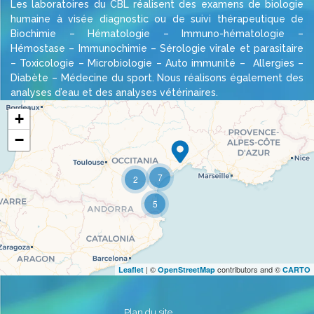
Les laboratoires du CBL réalisent des examens de biologie
humaine à visée diagnostic ou de suivi thérapeutique de
Biochimie – Hématologie – Immuno-hématologie –
Hémostase – Immunochimie – Sérologie virale et parasitaire
– Toxicologie – Microbiologie – Auto immunité – Allergies –
Diabète – Médecine du sport. Nous réalisons également des
analyses d’eau et des analyses vétérinaires.
+
−
Travelers' Map is loading...
7
2
If you see this after your page is loaded
completely, leafletJS files are missing.
5
| ©
contributors and ©
Leaflet
OpenStreetMap
CARTO
Plan du site