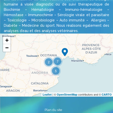
humaine à visée diagnostic ou de suivi thérapeutique de
Biochimie – Hématologie – Immuno-hématologie –
Hémostase – Immunochimie – Sérologie virale et parasitaire
– Toxicologie – Microbiologie – Auto immunité – Allergies –
Diabète – Médecine du sport. Nous réalisons également des
analyses d’eau et des analyses vétérinaires.
+
−
Travelers' Map is loading...
7
2
If you see this after your page is loaded
completely, leafletJS files are missing.
5
| ©
contributors and ©
Leaflet
OpenStreetMap
CARTO
Plan du site