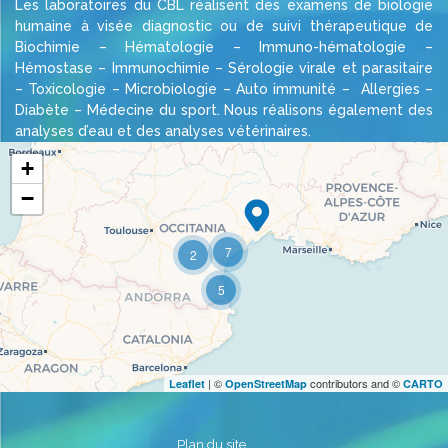
Les laboratoires du CBL réalisent des examens de biologie
humaine à visée diagnostic ou de suivi thérapeutique de
Biochimie – Hématologie – Immuno-hématologie –
Hémostase – Immunochimie – Sérologie virale et parasitaire
– Toxicologie – Microbiologie – Auto immunité – Allergies –
Diabète – Médecine du sport. Nous réalisons également des
analyses d’eau et des analyses vétérinaires.
+
−
Travelers' Map is loading...
7
2
If you see this after your page is loaded
completely, leafletJS files are missing.
5
| ©
contributors and ©
Leaflet
OpenStreetMap
CARTO
Plan du site