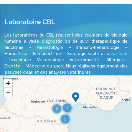
Laboratoire CBL
Les laboratoires du CBL réalisent des examens de biologie
humaine à visée diagnostic ou de suivi thérapeutique de
Biochimie – Hématologie – Immuno-hématologie –
Hémostase – Immunochimie – Sérologie virale et parasitaire
– Toxicologie – Microbiologie – Auto immunité – Allergies –
Diabète – Médecine du sport. Nous réalisons également des
analyses d’eau et des analyses vétérinaires.
+
−
Travelers' Map is loading...
7
2
If you see this after your page is loaded
completely, leafletJS files are missing.
5