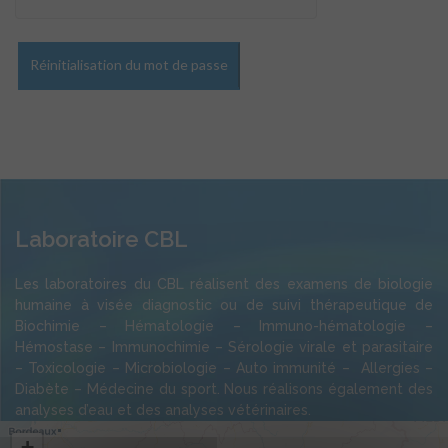
Réinitialisation du mot de passe
Laboratoire CBL
Les laboratoires du CBL réalisent des examens de biologie
humaine à visée diagnostic ou de suivi thérapeutique de
Biochimie – Hématologie – Immuno-hématologie –
Hémostase – Immunochimie – Sérologie virale et parasitaire
– Toxicologie – Microbiologie – Auto immunité – Allergies –
Diabète – Médecine du sport. Nous réalisons également des
analyses d’eau et des analyses vétérinaires.
+